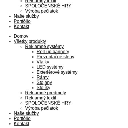
Reklamný textil
SPOLOČENSKÉ HRY
Výroba pečiatok
Naše služby
Portfólio
Kontakt
Domov
Všetky produkty
Reklamné systémy
Roll-up bannery
Prezentačné steny
Vlajky
LED systémy
Exteriérové systémy
Rámy
Stojany
Stolíky
Reklamné predmety
Reklamný textil
SPOLOČENSKÉ HRY
Výroba pečiatok
Naše služby
Portfólio
Kontakt