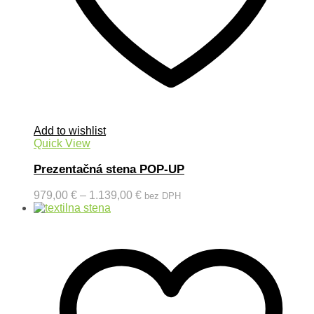
Add to wishlist
Quick View
Prezentačná stena POP-UP
979,00
€
–
1.139,00
€
bez DPH