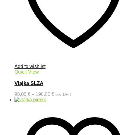
Add to wishlist
Quick View
Vlajka SLZA
98,00
€
–
198,00
€
bez DPH