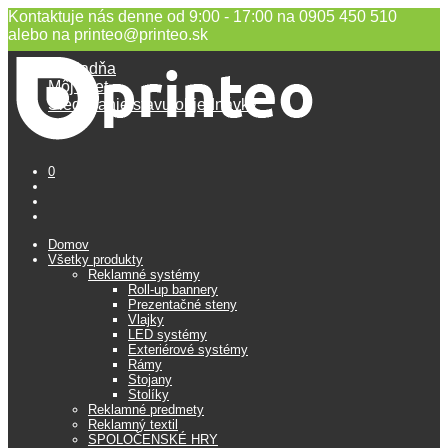
Kontaktuje nás denne od 9:00 - 17:00 na 0905 450 510
alebo na printeo@printeo.sk
Pokladňa
Môj účet
Sledovanie stavu objednávky
0
Domov
Všetky produkty
Reklamné systémy
Roll-up bannery
Prezentačné steny
Vlajky
LED systémy
Exteriérové systémy
Rámy
Stojany
Stolíky
Reklamné predmety
Reklamný textil
SPOLOČENSKÉ HRY