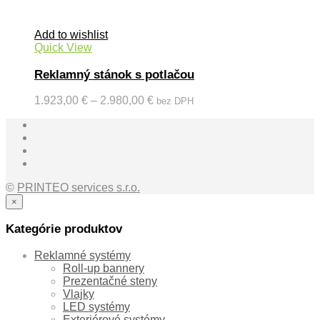
Add to wishlist
Quick View
Reklamný stánok s potlačou
1.923,00
€
–
2.980,00
€
bez DPH
©
PRINTEO services s.r.o.
×
Kategórie produktov
Reklamné systémy
Roll-up bannery
Prezentačné steny
Vlajky
LED systémy
Exteriérové systémy