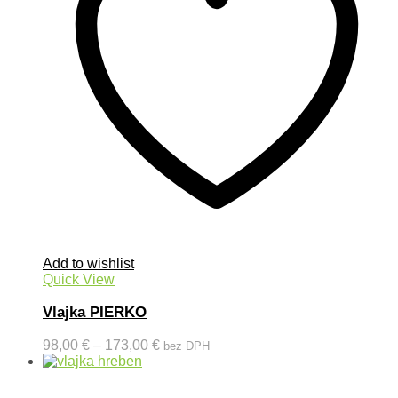
Add to wishlist
Quick View
Vlajka PIERKO
98,00
€
–
173,00
€
bez DPH