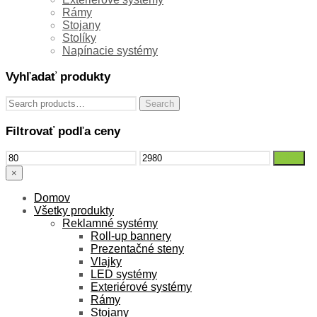
Rámy
Stojany
Stolíky
Napínacie systémy
Vyhľadať produkty
Search
Search
for:
Filtrovať podľa ceny
Min
Max
Filter
price
price
×
Domov
Všetky produkty
Reklamné systémy
Roll-up bannery
Prezentačné steny
Vlajky
LED systémy
Exteriérové systémy
Rámy
Stojany