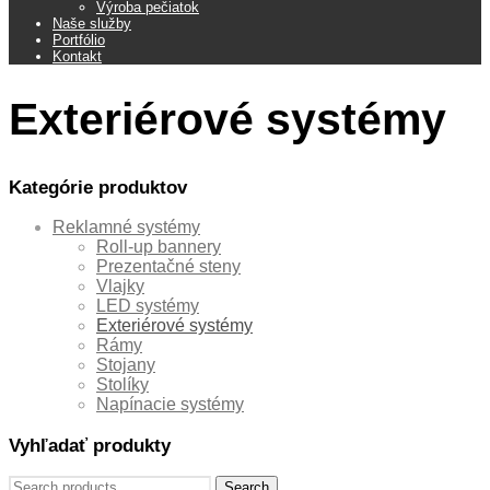
Výroba pečiatok
Naše služby
Portfólio
Kontakt
Exteriérové systémy
Kategórie produktov
Reklamné systémy
Roll-up bannery
Prezentačné steny
Vlajky
LED systémy
Exteriérové systémy
Rámy
Stojany
Stolíky
Napínacie systémy
Vyhľadať produkty
Search
Search