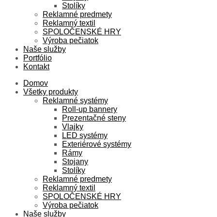
Stolíky
Reklamné predmety
Reklamný textil
SPOLOČENSKÉ HRY
Výroba pečiatok
Naše služby
Portfólio
Kontakt
Domov
Všetky produkty
Reklamné systémy
Roll-up bannery
Prezentačné steny
Vlajky
LED systémy
Exteriérové systémy
Rámy
Stojany
Stolíky
Reklamné predmety
Reklamný textil
SPOLOČENSKÉ HRY
Výroba pečiatok
Naše služby