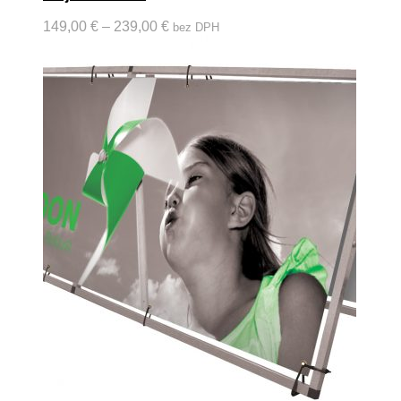
149,00
€
–
239,00
€
bez DPH