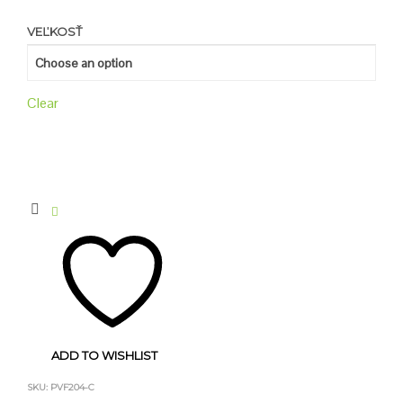
VEĽKOSŤ
Clear
ADD TO WISHLIST
SKU:
PVF204-C