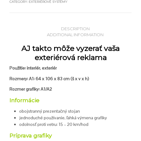
CATEGORY:
EXTERIÉROVÉ SYSTÉMY
DESCRIPTION
ADDITIONAL INFORMATION
AJ takto môže vyzerať vaša
exteriérová reklama
Použitie: interiér, exteriér
Rozmery: A1: 64 x 106 x 83 cm (š x v x h)
Rozmer grafiky: A1/A2
Informácie
obojstranný prezentačný stojan
jednoduché používanie, ľahká výmena grafiky
odolnosť proti vetru: 15 – 20 km/hod
Príprava grafiky