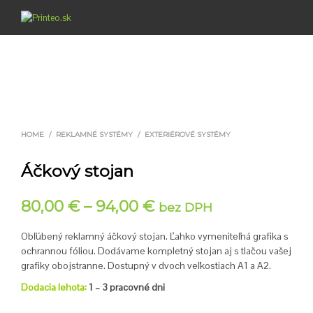
0
HOME
/
REKLAMNÉ SYSTÉMY
/
EXTERIÉROVÉ SYSTÉMY
Áčkový stojan
80,00
€
–
94,00
€
bez DPH
Obľúbený reklamný áčkový stojan. Ľahko vymeniteľná grafika s
ochrannou fóliou. Dodávame kompletný stojan aj s tlačou vašej
grafiky obojstranne. Dostupný v dvoch veľkostiach A1 a A2.
Dodacia lehota:
1 – 3 pracovné dni