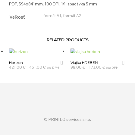
PDF, 594x841mm, 100 DPI, 1:1, spadávka 5 mm
formát A1, formát A2
Veľkosť
RELATED PRODUCTS
Horizon
Vlajka HREBEŇ
421,00
€
–
461,00
€
98,00
€
–
173,00
€
bez DPH
bez DPH
©
PRINTEO services s.r.o.