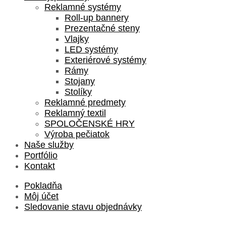
Reklamné systémy
Roll-up bannery
Prezentačné steny
Vlajky
LED systémy
Exteriérové systémy
Rámy
Stojany
Stolíky
Reklamné predmety
Reklamný textil
SPOLOČENSKÉ HRY
Výroba pečiatok
Naše služby
Portfólio
Kontakt
Pokladňa
Môj účet
Sledovanie stavu objednávky