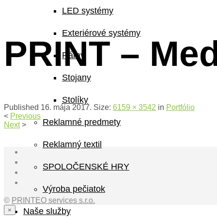
LED systémy
Exteriérové systémy
PRINT – Med
Rámy
Stojany
Stolíky
Published
16. mája 2017
. Size:
6159 × 3542
in
Portfólio
<
Previous
Reklamné predmety
Next
>
Reklamný textil
SPOLOČENSKÉ HRY
Výroba pečiatok
©
PRINTEO services s.r.o.
×
Naše služby