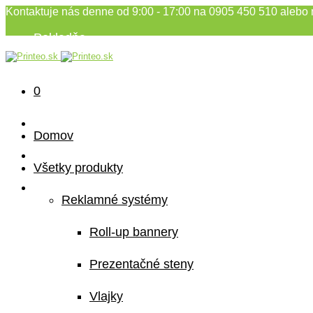
Kontaktuje nás denne od 9:00 - 17:00 na 0905 450 510 alebo 
Pokladňa
Môj účet
Sledovanie stavu objednávky
0
Domov
Všetky produkty
Reklamné systémy
Roll-up bannery
Prezentačné steny
Vlajky