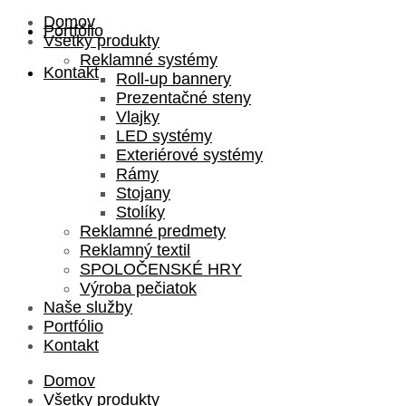
Domov
Portfólio
Všetky produkty
Reklamné systémy
Kontakt
Roll-up bannery
Prezentačné steny
Vlajky
LED systémy
Exteriérové systémy
Rámy
Stojany
Stolíky
Reklamné predmety
Reklamný textil
SPOLOČENSKÉ HRY
Výroba pečiatok
Naše služby
Portfólio
Kontakt
Domov
Všetky produkty