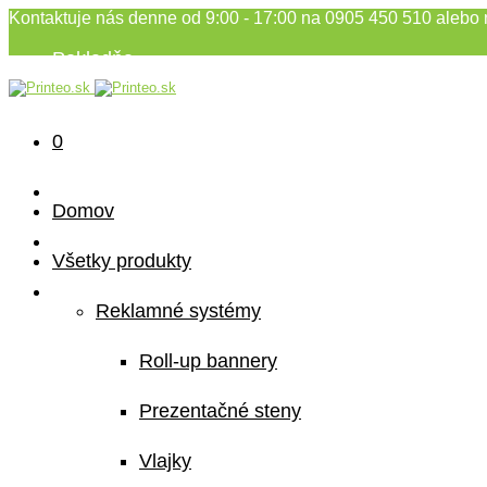
Kontaktuje nás denne od 9:00 - 17:00 na 0905 450 510 alebo 
Pokladňa
Môj účet
Sledovanie stavu objednávky
0
Domov
Všetky produkty
Reklamné systémy
Roll-up bannery
Prezentačné steny
Vlajky