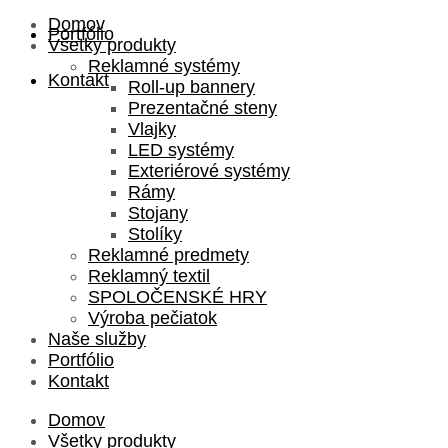
Domov
Portfólio
Všetky produkty
Reklamné systémy
Kontakt
Roll-up bannery
Prezentačné steny
Vlajky
LED systémy
Exteriérové systémy
Rámy
Stojany
Stolíky
Reklamné predmety
Reklamný textil
SPOLOČENSKÉ HRY
Výroba pečiatok
Naše služby
Portfólio
Kontakt
Domov
Všetky produkty