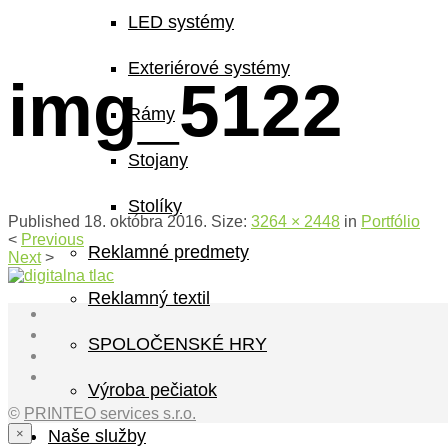
LED systémy
Exteriérové systémy
img_5122
Rámy
Stojany
Stolíky
Published
18. októbra 2016
. Size:
3264 × 2448
in
Portfólio
<
Previous
Reklamné predmety
Next
>
Reklamný textil
SPOLOČENSKÉ HRY
Výroba pečiatok
©
PRINTEO services s.r.o.
×
Naše služby