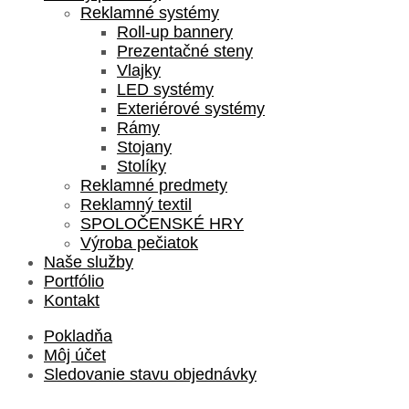
Reklamné systémy
Roll-up bannery
Prezentačné steny
Vlajky
LED systémy
Exteriérové systémy
Rámy
Stojany
Stolíky
Reklamné predmety
Reklamný textil
SPOLOČENSKÉ HRY
Výroba pečiatok
Naše služby
Portfólio
Kontakt
Pokladňa
Môj účet
Sledovanie stavu objednávky