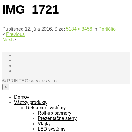
IMG_1721
Published
12. júla 2016
. Size:
5184 × 3456
in
Portfólio
<
Previous
Next
>
©
PRINTEO services s.r.o.
×
Domov
Všetky produkty
Reklamné systémy
Roll-up bannery
Prezentačné steny
Vlajky
LED systémy