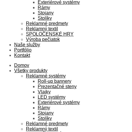
Exteriérové systémy
Rámy
Stojany
Stolíky
Reklamné predmety
Reklamný textil
SPOLOČENSKÉ HRY
Výroba pečiatok
Naše služby
Portfólio
Kontakt
Domov
Všetky produkty
Reklamné systémy
Roll-up bannery
Prezentačné steny
Vlajky
LED systémy
Exteriérové systémy
Rámy
Stojany
Stolíky
Reklamné predmety
Reklamný textil