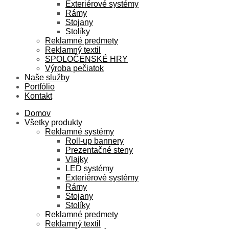
Exteriérové systémy
Rámy
Stojany
Stolíky
Reklamné predmety
Reklamný textil
SPOLOČENSKÉ HRY
Výroba pečiatok
Naše služby
Portfólio
Kontakt
Domov
Všetky produkty
Reklamné systémy
Roll-up bannery
Prezentačné steny
Vlajky
LED systémy
Exteriérové systémy
Rámy
Stojany
Stolíky
Reklamné predmety
Reklamný textil