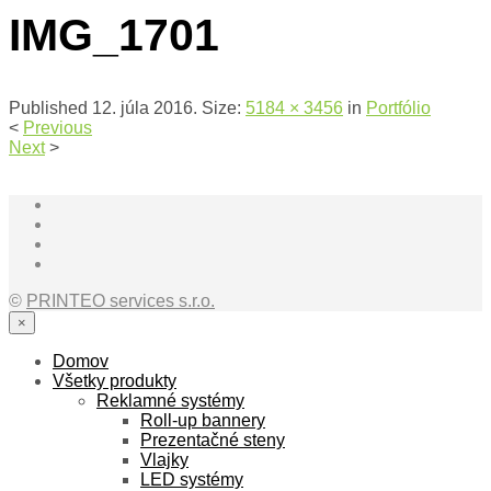
IMG_1701
Published
12. júla 2016
. Size:
5184 × 3456
in
Portfólio
<
Previous
Next
>
©
PRINTEO services s.r.o.
×
Domov
Všetky produkty
Reklamné systémy
Roll-up bannery
Prezentačné steny
Vlajky
LED systémy