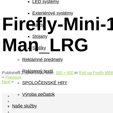
LED systémy
Exteriérové systémy
Firefly-Mini
Rámy
Stojany
Man_LRG
Stolíky
Reklamné predmety
Reklamný textil
Published
2. júna 2016
. Size:
300 × 400
in
Roll-up Firefly MIN
<
Previous
Next
>
SPOLOČENSKÉ HRY
Výroba pečiatok
Naše služby