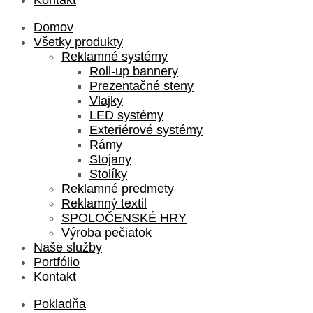
Domov
Všetky produkty
Reklamné systémy
Roll-up bannery
Prezentačné steny
Vlajky
LED systémy
Exteriérové systémy
Rámy
Stojany
Stolíky
Reklamné predmety
Reklamný textil
SPOLOČENSKÉ HRY
Výroba pečiatok
Naše služby
Portfólio
Kontakt
Pokladňa