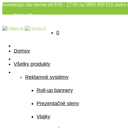
Kontaktuje nás denne od 9:00 - 17:00 na 0905 450 510 alebo 
Pokladňa
Môj účet
Sledovanie stavu objednávky
0
Domov
Všetky produkty
Reklamné systémy
Roll-up bannery
Prezentačné steny
Vlajky