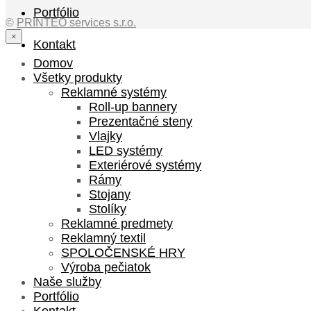
Portfólio
©
PRINTEO services s.r.o.
×
Kontakt
Domov
Všetky produkty
Reklamné systémy
Roll-up bannery
Prezentačné steny
Vlajky
LED systémy
Exteriérové systémy
Rámy
Stojany
Stolíky
Reklamné predmety
Reklamný textil
SPOLOČENSKÉ HRY
Výroba pečiatok
Naše služby
Portfólio
Kontakt