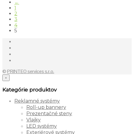
←
1
2
3
4
5
©
PRINTEO services s.r.o.
×
Kategórie produktov
Reklamné systémy
Roll-up bannery
Prezentačné steny
Vlajky
LED systémy
Exteriérové systémy