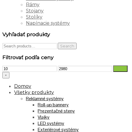
Rámy
Stojany
Stolíky
Napínacie systémy
Vyhľadať produkty
Search
Search
for:
Filtrovať podľa ceny
Min
Max
Filter
price
price
×
Domov
Všetky produkty
Reklamné systémy
Roll-up bannery
Prezentačné steny
Vlajky
LED systémy
Exteriérové systémy