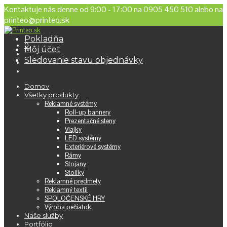
Kontaktuje nás denne od 9:00 - 17:00 na 0905 450 510 alebo na
printeo@printeo.sk
Pokladňa
0
Môj účet
Sledovanie stavu objednávky
Domov
Všetky produkty
Reklamné systémy
Roll-up bannery
Prezentačné steny
Vlajky
LED systémy
Exteriérové systémy
Rámy
Stojany
Stolíky
Reklamné predmety
Reklamný textil
SPOLOČENSKÉ HRY
Výroba pečiatok
Naše služby
Portfólio