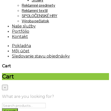
Stolíky
Reklamné predmety
Reklamný textil
SPOLOČENSKÉ HRY
Výroba pečiatok
Naše služby
Portfólio
Kontakt
Pokladňa
Môj účet
Sledovanie stavu objednávky
Cart
Cart
×
What are you looking for?