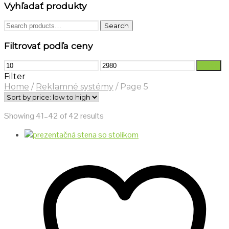
Vyhľadať produkty
Search
Search
for:
Filtrovať podľa ceny
Min
Max
Filter
price
price
Filter
Home
/
Reklamné systémy
/
Page 5
Showing 41–42 of 42 results