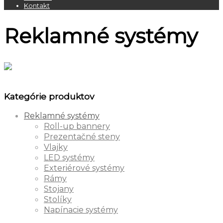
Kontakt
Reklamné systémy
Kategórie produktov
Reklamné systémy
Roll-up bannery
Prezentačné steny
Vlajky
LED systémy
Exteriérové systémy
Rámy
Stojany
Stolíky
Napínacie systémy