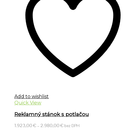
Add to wishlist
Quick View
Reklamný stánok s potlačou
1.923,00
€
–
2.980,00
€
bez DPH