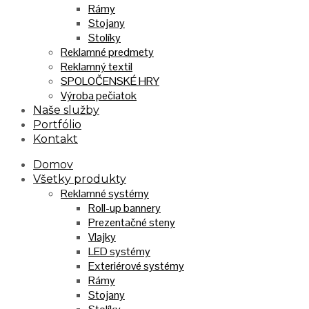
Rámy
Stojany
Stolíky
Reklamné predmety
Reklamný textil
SPOLOČENSKÉ HRY
Výroba pečiatok
Naše služby
Portfólio
Kontakt
Domov
Všetky produkty
Reklamné systémy
Roll-up bannery
Prezentačné steny
Vlajky
LED systémy
Exteriérové systémy
Rámy
Stojany