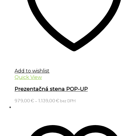
Add to wishlist
Quick View
Prezentačná stena POP-UP
979,00
€
–
1.139,00
€
bez DPH